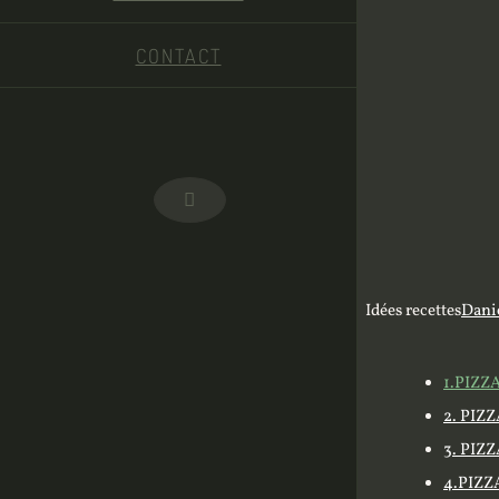
CONTACT
Facebook
Idées recettes
Dani
1.PIZZ
2. PI
3. PIZ
4.PIZZ