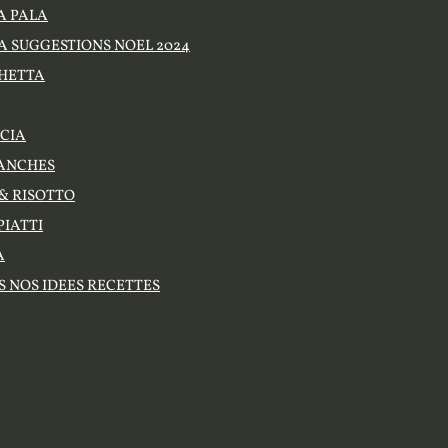
ZA PALA
ZA SUGGESTIONS NOEL 2024
HETTA
CIA
LANCHES
& RISOTTO
PIATTI
A
S NOS IDEES RECETTES
Danioli
GGIA
MILANO
 PIZZA
1.PIZZA
3. PIZZA