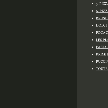
5. PIZ
6. PIZ
BRUSC
DOLCI
FOCAC
LES P
PASTA 
PRIMI 
PUCCI
TOUTE
Danioli
SELVA
1.PIZZA
3.