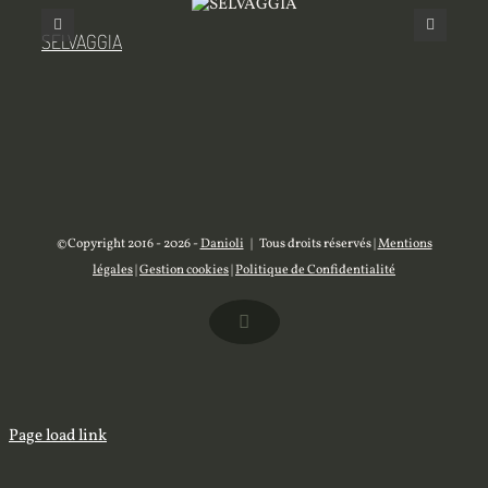
SELVAGGIA
MIL
©Copyright 2016 -
2026 -
Danioli
| Tous droits réservés |
Mentions
légales
|
Gestion cookies
|
Politique de Confidentialité
Facebook
Page load link