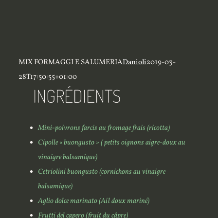
MIX FORMAGGI E SALUMERIA
Danioli
2019-03-
28T17:50:55+01:00
INGRÉDIENTS
Mini-poivrons farcis au fromage frais (ricotta)
Cipolle « buongusto » ( petits oignons aigre-doux au
vinaigre balsamique)
Cetriolini buongusto (cornichons au vinaigre
balsamique)
Aglio dolce marinato (Ail doux mariné)
Frutti del capero (fruit du câpre)