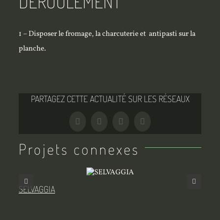
DÉROULEMENT
1 – Disposer le fromage, la charcuterie et antipasti sur la
planche.
PARTAGEZ CETTE ACTUALITÉ SUR LES RÉSEAUX
Facebook
Twitter
Tumblr
Pinterest
Projets connexes
SELVAGGIA
MIL