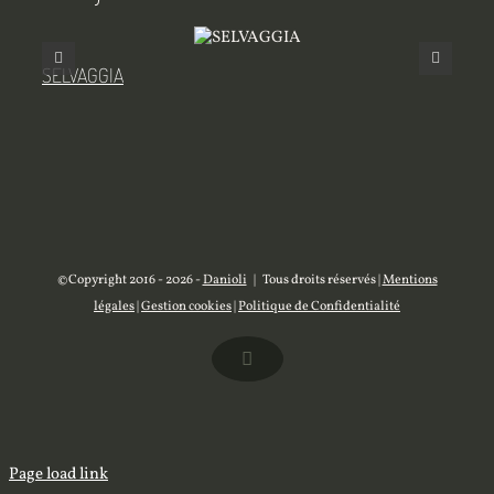
SELVAGGIA
MIL
©Copyright 2016 -
2026 -
Danioli
| Tous droits réservés |
Mentions
légales
|
Gestion cookies
|
Politique de Confidentialité
Facebook
Page load link