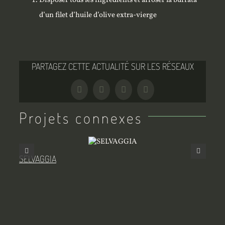
Disposer tous les ingrédients et arroser la burrata
d’un filet d’huile d’olive extra-vierge
PARTAGEZ CETTE ACTUALITÉ SUR LES RÉSEAUX
Facebook
Twitter
Tumblr
Pinterest
Projets connexes
SELVAGGIA
MIL