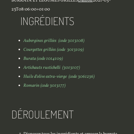
BURRATA ET LEGUMES GRILLES
Danioli
2021-03-
23T08:06:00+01:00
INGRÉDIENTS
Aubergines grillées (code 3013108)
Courgettes grillées (code 3013109)
Burata (code 1014109)
Artichauts rustichelli (3013107)
Huile d’olive extra-vierge (code 3061236)
Romarin (code 3013177)
DÉROULEMENT